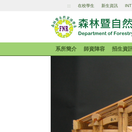
跳
:::
在校學生
新生資訊
IN
到
主
要
內
容
區
系所簡介
師資陣容
招生資