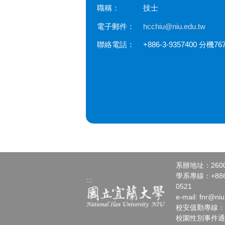
職稱：
技士
電子郵件：
hcchiu@niu.edu.tw
聯絡電話：
+886-3-9357400 分機76
系辦地址：260
學系專線：+886-3
:::
0521
e-mail:
fnr@niu
校安值勤專線：+886
校園性別事件通報請洽