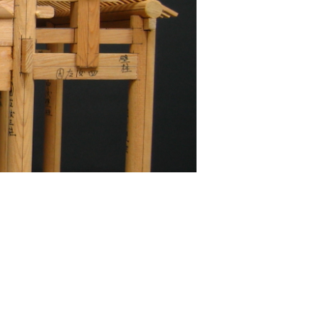
本系通過110年大專院