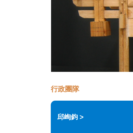
行政團隊
邱峋鈞 >