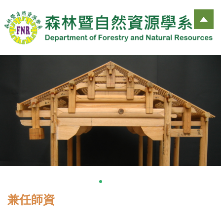
跳
到
主
要
內
容
區
兼任師資