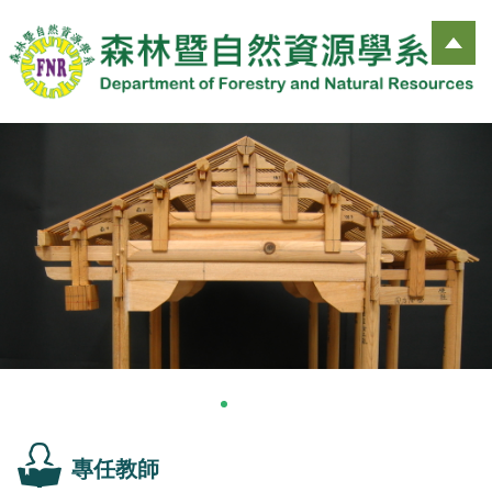
跳
到
主
要
內
容
區
專任教師