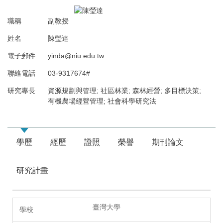
職稱
副教授
姓名
陳瑩達
電子郵件
yinda@niu.edu.tw
聯絡電話
03-9317674#
研究專長
資源規劃與管理; 社區林業; 森林經營; 多目標決策;
有機農場經營管理; 社會科學研究法
學歷
經歷
證照
榮譽
期刊論文
研究計畫
臺灣大學