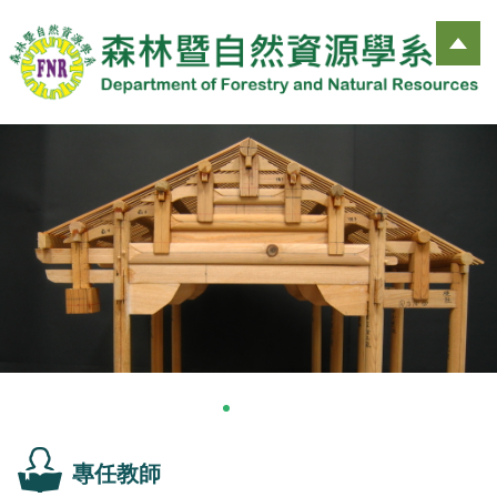
跳
到
主
要
內
容
區
專任教師